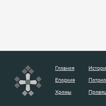
Главная
Истори
Епархия
Патриа
Храмы
Правящ