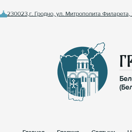
230023,г. Гродно, ул. Митрополита Филарета, 
Г
Бел
(Бе