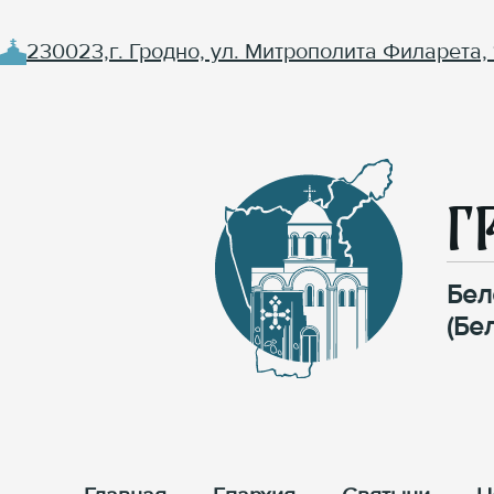
230023,г. Гродно, ул. Митрополита Филарета, 
Г
Бел
(Бе