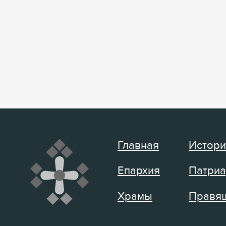
Главная
Истори
Епархия
Патриа
Храмы
Правящ