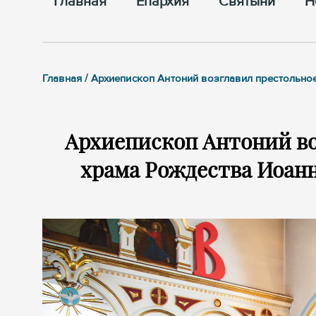
Главная
Епархия
Cвятыни
Н
Главная / Архиепископ Антоний возглавил престольн
Архиепископ Антоний во
храма Рождества Иоанн