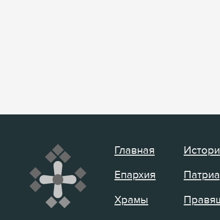
Главная
Истори
Епархия
Патриа
Храмы
Правящ