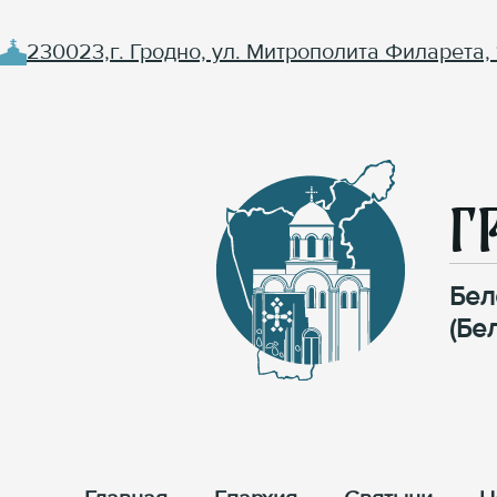
230023,г. Гродно, ул. Митрополита Филарета, 
Г
Бел
(Бе