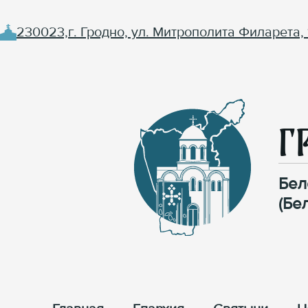
230023,г. Гродно, ул. Митрополита Филарета, 
Г
Бел
(Бе