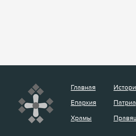
Главная
Истори
Епархия
Патриа
Храмы
Правящ