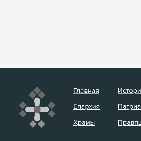
Главная
Истори
Епархия
Патриа
Храмы
Правящ