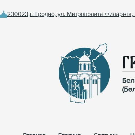
230023,г. Гродно, ул. Митрополита Филарета, 
Г
Бел
(Бе