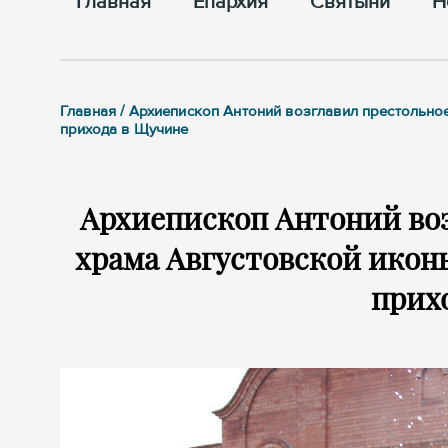
Главная
Епархия
Cвятыни
Н
Главная / Архиепископ Антоний возглавил престольн
прихода в Щучине
Архиепископ Антоний воз
храма Августовской икон
прих