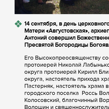
14 сентября, в день церковног
Матери «Августовская», архие
Антоний совершил Божественн
Пресвятой Богородицы Богояв
Его Высокопреосвященству со
протоиерей Николай Лабынько
округа протоиерей Кирилл Бл
округа, настоятель прихода х
Пастерняк, настоятель храма 
городского поселка Россь Во
Колосовский, благочинный Вор
Волошин и священнослужители