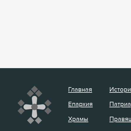
Главная
Истори
Епархия
Патриа
Храмы
Правящ