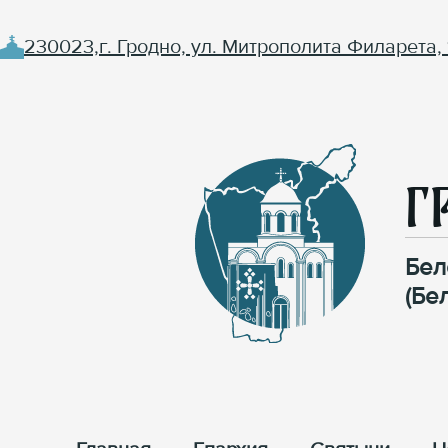
230023,г. Гродно, ул. Митрополита Филарета, 
Г
Бел
(Бе