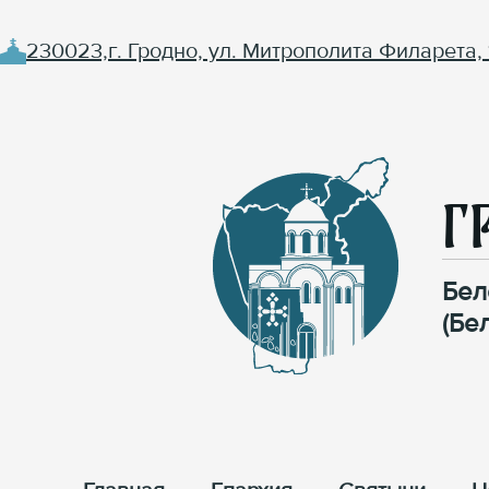
230023,г. Гродно, ул. Митрополита Филарета, 
Г
Бел
(Бе