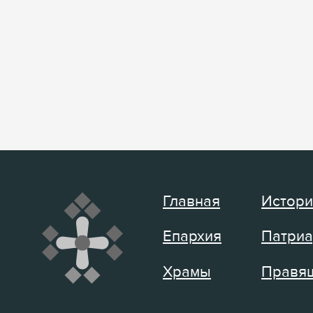
Главная
Истори
Епархия
Патриа
Храмы
Правящ