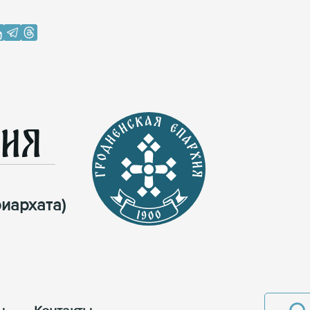
хия
иархата)