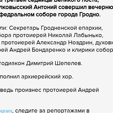
олковысский Антоний совершил вечерню
афедральном соборе города Гродно.
и: Секретарь Гродненской епархии,
бора протоиерей Николай Лабынько,
 протоиерей Александр Ноздрин, духов
ей Андрей Бондаренко и клирики собор
отодиакон Димитрий Шепелев.
полнил архиерейский хор.
оведь произнес протоиерей Андрей
, следите за репортажами в
egram