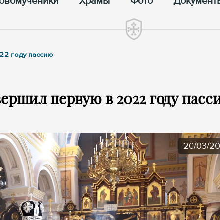
овомученики
Храмы
Фото
Документ
22 году пассию
ершил первую в 2022 году пасс
20/03/2