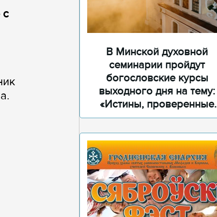
 с
В Минской духовной
семинарии пройдут
богословские курсы
ник
выходного дня на тему:
а.
«Истины, проверенные
временем»