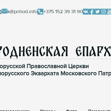
1
k@prihod.info
+375 152 39 31 90
родненская Епар
орусской Православной Церкви
лорусского Экзархата Московского Патр