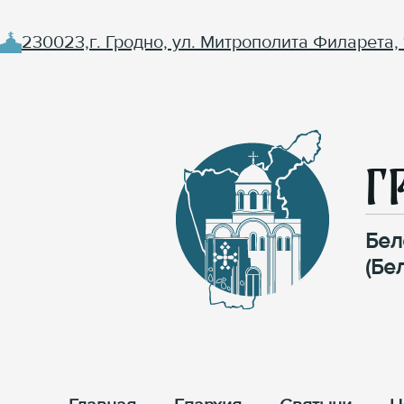
230023,г. Гродно, ул. Митрополита Филарета, 
Г
Бел
(Бе