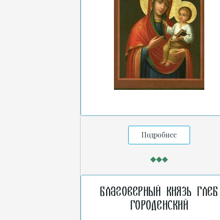
Подробнее
Благоверный князь Глеб
Городенский