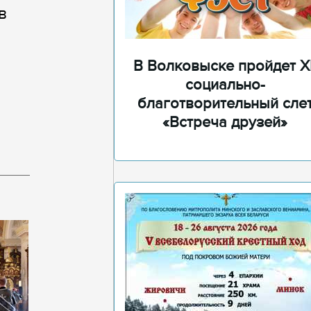
в
В Волковыске пройдет XI
социально-
благотворительный сле
«Встреча друзей»