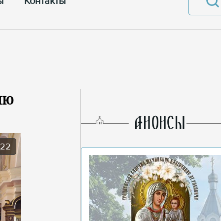
ы
Контакты
ию
AНОНСЫ
022