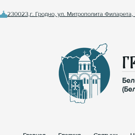
230023,г. Гродно, ул. Митрополита Филарета, 
Г
Бел
(Бе