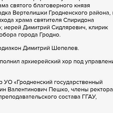
ама святого благоверного князя
дка Вертелишки Гродненского района, 
ихода храма святителя Спиридона
; иерей Димитрий Сидляревич, клирик
обора города Гродно.
тодиакон Димитрий Шепелев.
полнил архиерейский хор под управлен
р УО «Гродненский государственный
ин Валентинович Пешко, члены ректора
реподавательского состава ГГАУ,