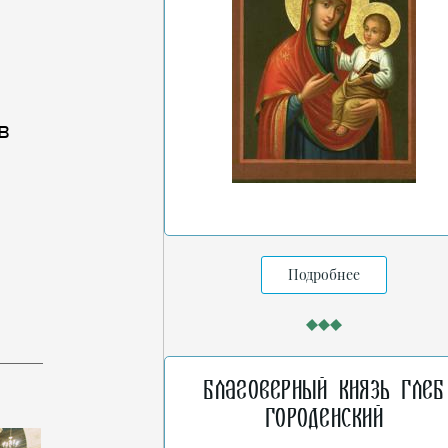
в
Подробнее
Благоверный князь Глеб
Городенский