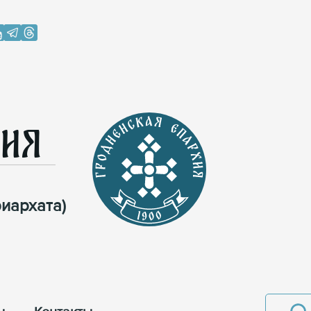
хия
иархата)