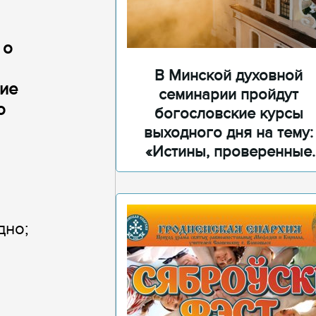
 о
В Минской духовной
ние
семинарии пройдут
о
богословские курсы
выходного дня на тему:
«Истины, проверенные
временем»
дно;