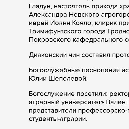
Гладун, настоятель прихода хр
Александра Невского агрогоро
иерей Иоанн Кояло, клирик пр
Тримифунтского города Гродно
Покровского кафедрального с
Диаконский чин составил про
Богослужебные песнопения ис
Юлии Шепелевой.
Богослужение посетили: ректо
аграрный университет» Валент
представители профессорско-п
студенты-аграрии.