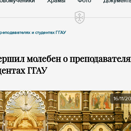
овомученики
Храмы
Фото
Документ
реподавателях и студентах ГГАУ
ршил молебен о преподавателя
дентах ГГАУ
16/11/2