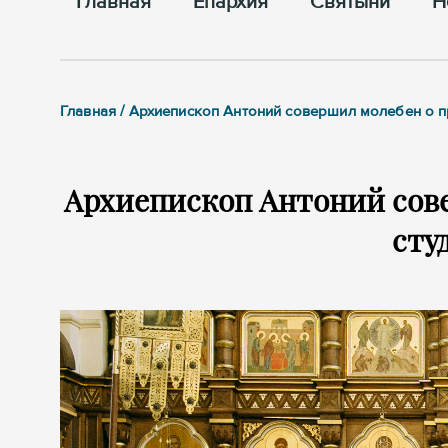
Главная
Епархия
Cвятыни
Н
Главная / Архиепископ Антоний совершил молебен о п
Архиепископ Антоний сове
сту