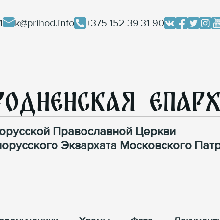
1
k@prihod.info
+375 152 39 31 90
родненская Епар
орусской Православной Церкви
лорусского Экзархата Московского Патр