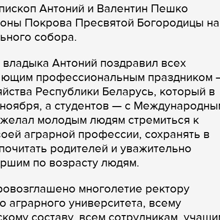
пископ Антоний и Валентин Пешко
коны Покрова Пресвятой Богородицы на
ьного собора.
 владыка Антоний поздравил всех
пающим профессиональным праздником 
яйства Республики Беларусь, который в
9 ноября, а студентов — с Международны
ожелал молодым людям стремиться к
воей аграрной профессии, сохранять в
 почитать родителей и уважительно
аршим по возрасту людям.
ровозглашено многолетие ректору
о аграрного университета, всему
ому составу, всем сотрудникам, учащи