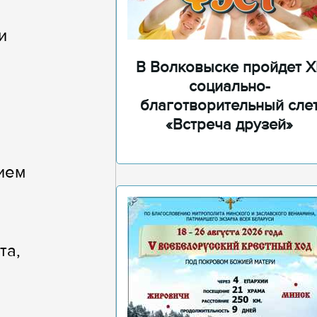
и
В Волковыске пройдет XI
социально-
благотворительный сле
«Встреча друзей»
ием
та,