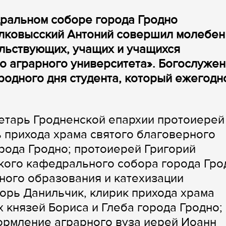
дральном соборе города Гродно
олковысский Антоний совершил молебен
альствующих, учащих и учащихся
о аграрного университета». Богослуже
одного дня студента, который ежегодн
етарь Гродненской епархии протоиерей
 прихода храма святого благоверного
рода Гродно; протоиерей Григорий
кого кафедрального собора города Гро
ного образования и катехизации
орь Данильчик, клирик прихода храма
 князей Бориса и Глеба города Гродно;
ормление аграрного вуза иерей Иоанн