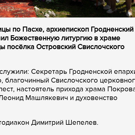
ицы по Пасхе, архиепископ Гродненский
ил Божественную литургию в храме
ы посёлка Островский Свислочского
служили: Секретарь Гродненской епарх
, благочинный Свислочского церковно
ест, настоятель прихода храма Покров
Леонид Машлякевич и духовенство
отодиакон Димитрий Шепелев.