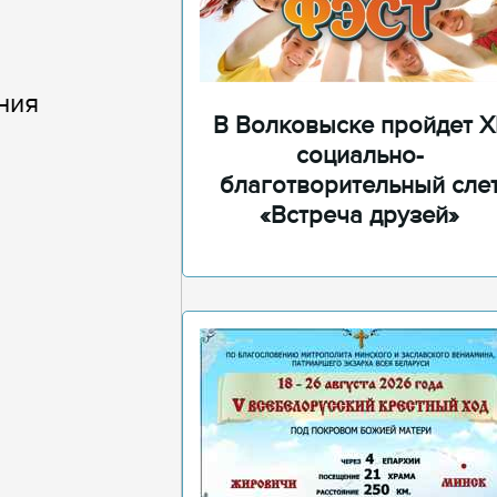
ния
В Волковыске пройдет XI
социально-
благотворительный сле
«Встреча друзей»