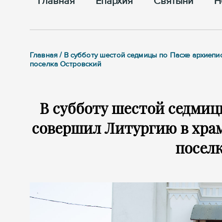
Главная
Епархия
Cвятыни
Н
Главная / В субботу шестой седмицы по Пасхе архие
поселка Островский
В субботу шестой седмиц
совершил Литургию в хра
посел