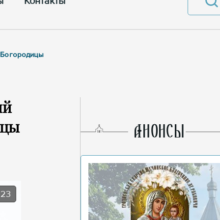
ы
Контакты
й Богородицы
ий
ицы
AНОНСЫ
023