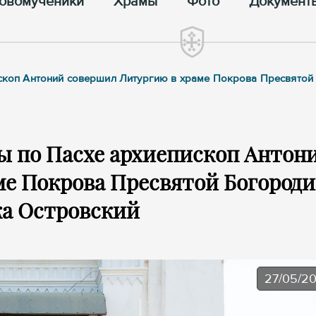
овомученики
Храмы
Фото
Документ
пископ Антоний совершил Литургию в храме Покрова Пресвято
ы по Пасхе архиепископ Антон
ме Покрова Пресвятой Богород
ка Островский
27/05/2