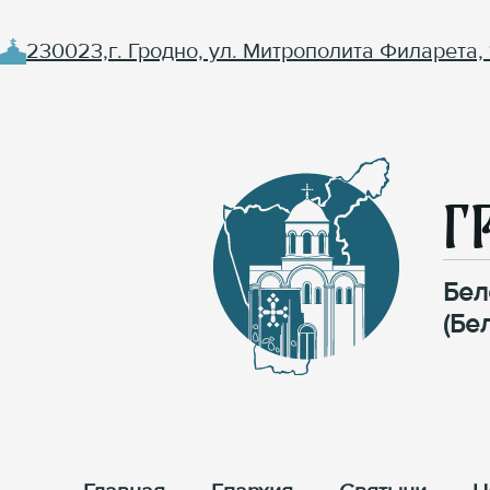
230023,г. Гродно, ул. Митрополита Филарета, 
Г
Бел
(Бе