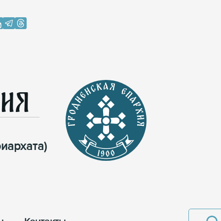
хия
иархата)