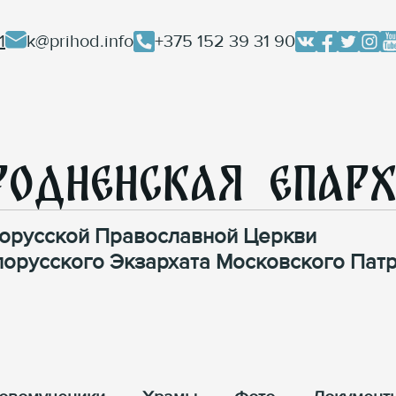
1
k@prihod.info
+375 152 39 31 90
родненская Епар
орусской Православной Церкви
лорусского Экзархата Московского Патр