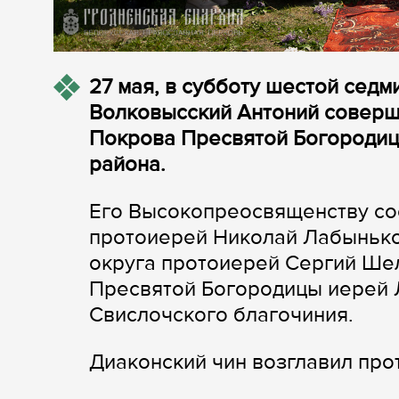
27 мая, в субботу шестой седм
Волковысский Антоний соверш
Покрова Пресвятой Богородиц
района.
Его Высокопреосвященству со
протоиерей Николай Лабынько
округа протоиерей Сергий Шел
Пресвятой Богородицы иерей 
Свислочского благочиния.
Диаконский чин возглавил пр