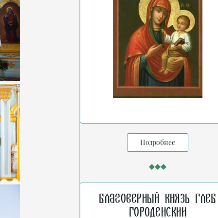
Подробнее
Благоверный князь Глеб
Городенский