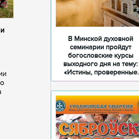
 и
В Минской духовной
семинарии пройдут
богословские курсы
выходного дня на тему:
«Истины, проверенные
ии
временем»
го
а