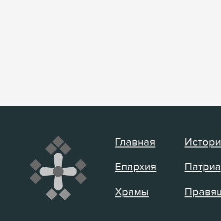
Главная
Истори
Епархия
Патриа
Храмы
Правящ