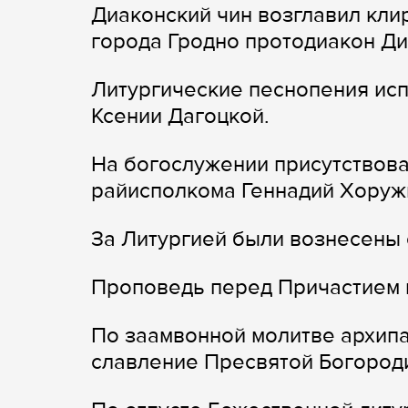
Диаконский чин возглавил кл
города Гродно протодиакон Д
Литургические песнопения исп
Ксении Дагоцкой.
На богослужении присутствов
райисполкома Геннадий Хоружи
За Литургией были вознесены 
Проповедь перед Причастием 
По заамвонной молитве архип
славление Пресвятой Богород