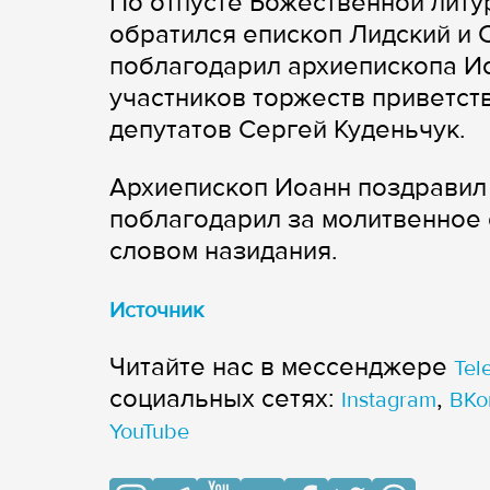
По отпусте Божественной литу
обратился епископ Лидский и
поблагодарил архиепископа Ио
участников торжеств приветст
депутатов Сергей Куденьчук.
Архиепископ Иоанн поздравил 
поблагодарил за молитвенное
словом назидания.
Источник
Читайте нас в мессенджере
Tel
cоциальных сетях:
,
Instagram
ВКо
YouTube