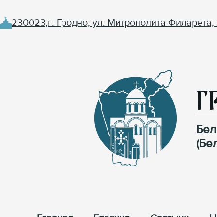
230023,г. Гродно, ул. Митрополита Филарета, 
Г
Бел
(Бе