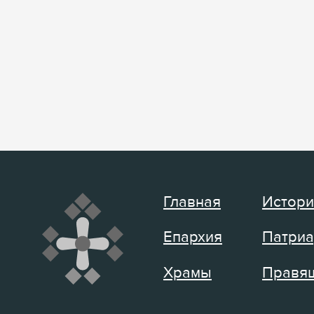
Главная
Истори
Епархия
Патриа
Храмы
Правящ