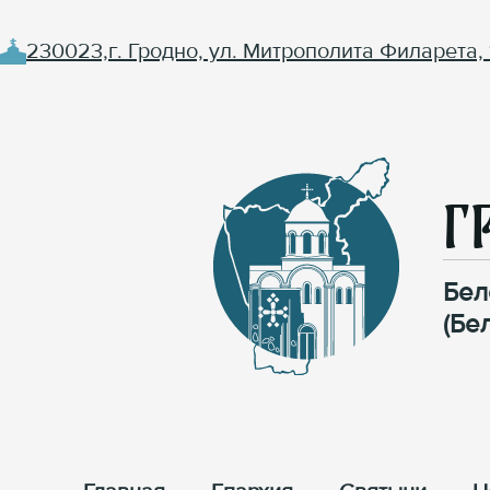
230023,г. Гродно, ул. Митрополита Филарета, 
Г
Бел
(Бе