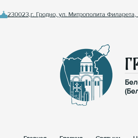
230023,г. Гродно, ул. Митрополита Филарета, 
Г
Бел
(Бе