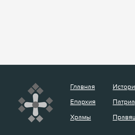
Главная
Истори
Епархия
Патриа
Храмы
Правящ