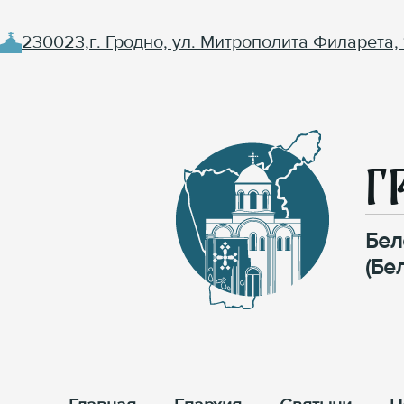
230023,г. Гродно, ул. Митрополита Филарета, 
Г
Бел
(Бе