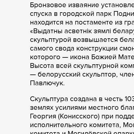
Бронзовое изваяние установле
спуска в городской парк Подни
находится на постаменте из гр
«Выдатны асветнік зямлі белару
скульптурой возвышается белая
самого свода конструкции смо
которого — икона Божией Мате
Высота всей скульптурной комп
— белорусский скульптор, чле
Павлючук.
Скульптура создана в честь 1
землях усилиями местного бла
Георгия (Конисского) при под
исполнительного комитета, Мо
комитета и Могилёвской епарх