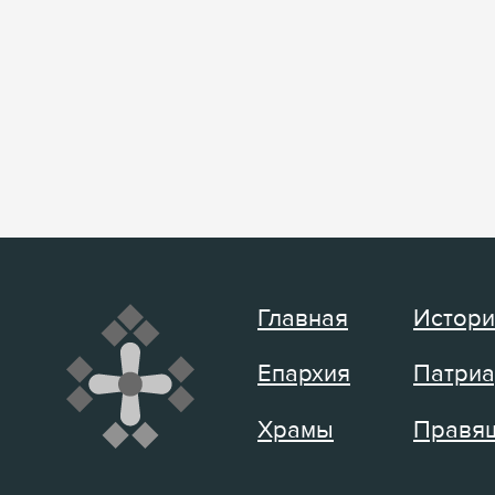
Главная
Истори
Епархия
Патриа
Храмы
Правящ