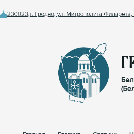
230023,г. Гродно, ул. Митрополита Филарета, 
Г
Бел
(Бе