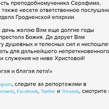
честь преподобномученика Серафима,
 также несете ответственное послушан
тдела Гродненской епархии.
с день желаю Вам еще долгие годы
престола Божия. Да дарует Вам
у душевных и телесных сил и ниспошле
ть для дальнейшего непреткновенног
 и служения на ниве Христовой!
гая и благая лета!»
, следите за репортажами в
egram
,
,
и
, смотрите 
нтакте
Facebook
Twitter
Threads