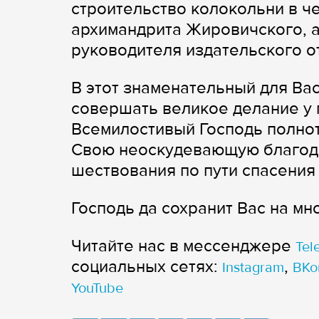
строительство колокольни в 
архимандрита Жировичского, а
руководителя издательского о
В этот знаменательный для Ва
совершать великое делание у 
Всемилостивый Господь полнот
Свою неоскудевающую благода
шествования по пути спасения
Господь да сохранит Вас на мно
Читайте нас в мессенджере
Tel
cоциальных сетях:
,
Instagram
ВКо
YouTube