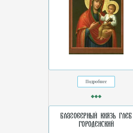
Подробнее
Благоверный князь Глеб
Городенский