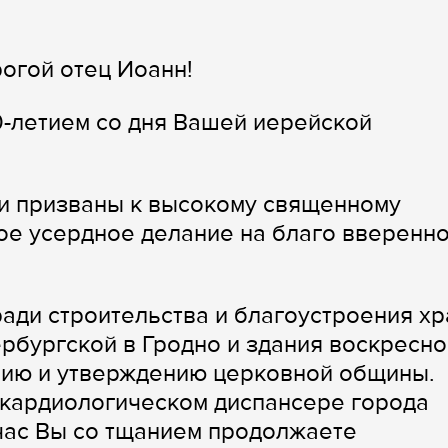
огой отец Иоанн!
-летием со дня Вашей иерейской
ли призваны к высокому священному
ое усердное делание на благо вверенн
ади строительства и благоустроения х
рбургской в Гродно и здания воскресно
нию и утверждению церковной общины.
 кардиологическом диспансере города
час Вы со тщанием продолжаете