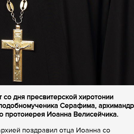
т со дня пресвитерской хиротонии
еподобномученика Серафима, архимандр
о протоиерея Иоанна Велисейчика.
рхией поздравил отца Иоанна со