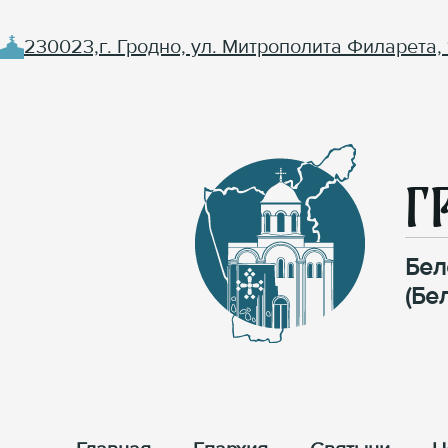
230023,г. Гродно, ул. Митрополита Филарета, 
Г
Бел
(Бе