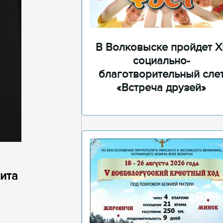
В Волковыске пройдет XI
социально-
благотворительный сле
«Встреча друзей»
ита