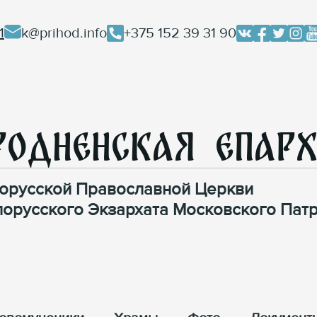
1
k@prihod.info
+375 152 39 31 90
родненская Епар
орусской Православной Церкви
лорусского Экзархата Московского Патр