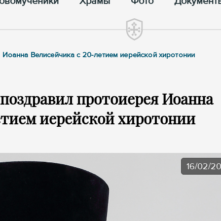
овомученики
Храмы
Фото
Документ
 Иоанна Велисейчика с 20-летием иерейской хиротонии
поздравил протоиерея Иоанна
етием иерейской хиротонии
16/02/2