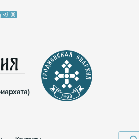
хия
иархата)