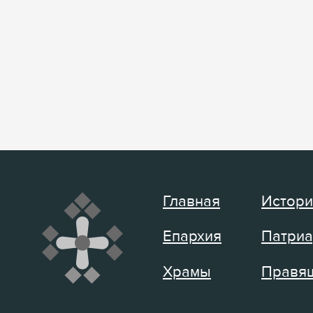
Главная
Истори
Епархия
Патриа
Храмы
Правящ