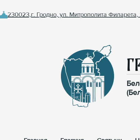
230023,г. Гродно, ул. Митрополита Филарета, 
Г
Бел
(Бе