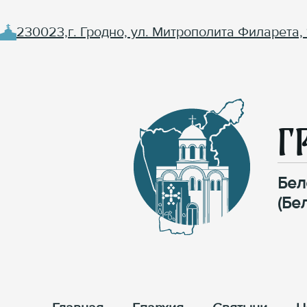
230023,г. Гродно, ул. Митрополита Филарета, 
Г
Бел
(Бе