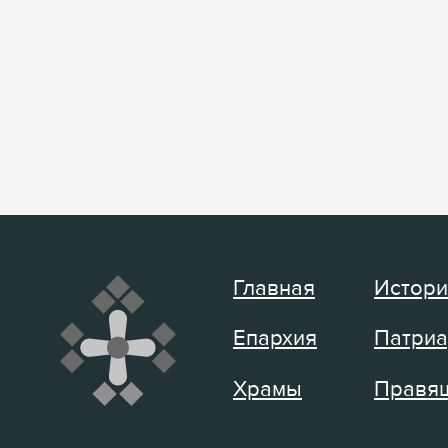
Главная
Истори
Епархия
Патриа
Храмы
Правящ