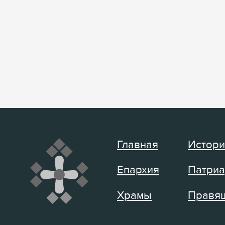
Главная
Истори
Епархия
Патриа
Храмы
Правящ