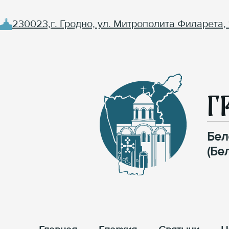
230023,г. Гродно, ул. Митрополита Филарета, 
Г
Бел
(Бе