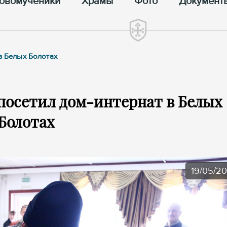
овомученики
Храмы
Фото
Документ
в Белых Болотах
посетил дом-интернат в Белых
Болотах
19/05/2