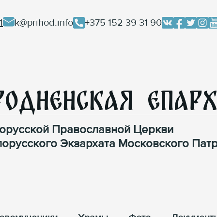
1
k@prihod.info
+375 152 39 31 90
родненская Епар
орусской Православной Церкви
лорусского Экзархата Московского Патр