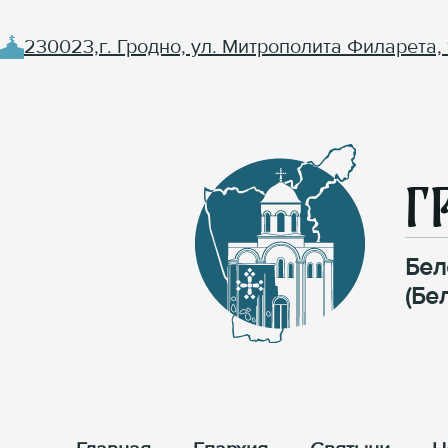
230023,г. Гродно, ул. Митрополита Филарета, 
Г
Бел
(Бе