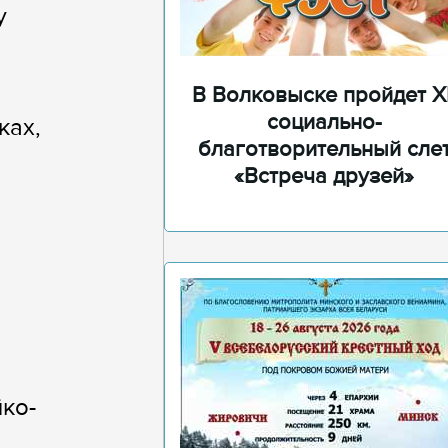
у
В Волковыске пройдет XI
социально-
ках,
благотворительный сле
«Встреча друзей»
йко-