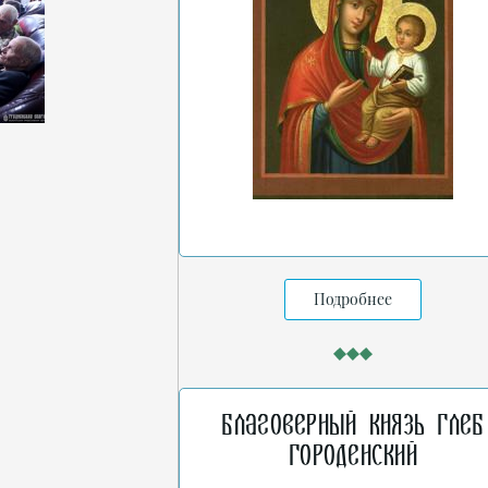
Подробнее
Благоверный князь Глеб
Городенский