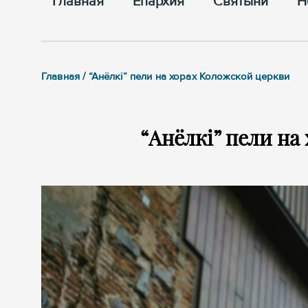
Главная
Епархия
Cвятыни
Н
Главная / “Анёлкі” пели на хорах Коложской церкви
“Анёлкі” пели на