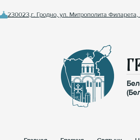
230023,г. Гродно, ул. Митрополита Филарета, 
Г
Бел
(Бе