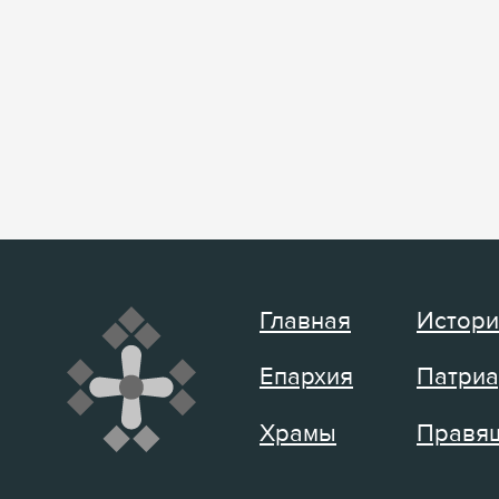
Главная
Истори
Епархия
Патриа
Храмы
Правящ