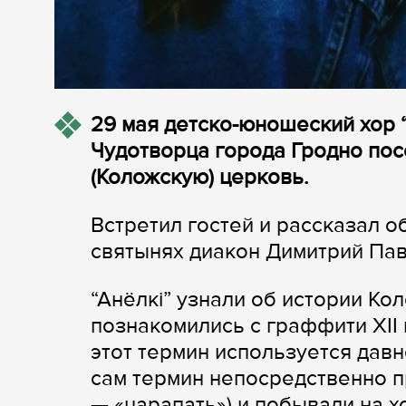
29 мая детско-юношеский хор 
Чудотворца города Гродно пос
(Коложскую) церковь.
Встретил гостей и рассказал о
святынях диакон Димитрий Па
“Анёлкі” узнали об истории К
познакомились с граффити XII 
этот термин используется дав
сам термин непосредственно пр
— «царапать») и побывали на х