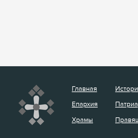
Главная
Истори
Епархия
Патриа
Храмы
Правящ