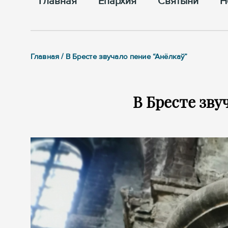
Главная
Епархия
Cвятыни
Н
Главная / В Бресте звучало пение “Анёлкаў”
В Бресте зву