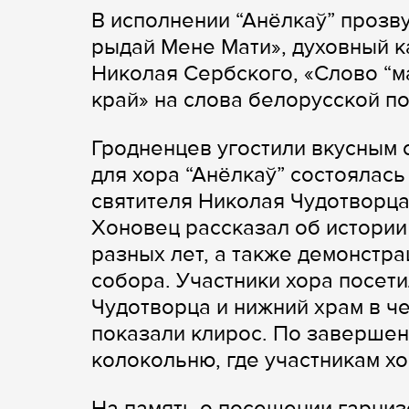
В исполнении “Анёлкаў” прозв
рыдай Мене Мати», духовный ка
Николая Сербского, «Слово “м
край» на слова белорусской п
Гродненцев угостили вкусным 
для хора “Анёлкаў” состоялась
святителя Николая Чудотворца
Хоновец рассказал об истории
разных лет, а также демонстр
собора. Участники хора посети
Чудотворца и нижний храм в ч
показали клирос. По завершен
колокольню, где участникам хо
На память о посещении гарниз