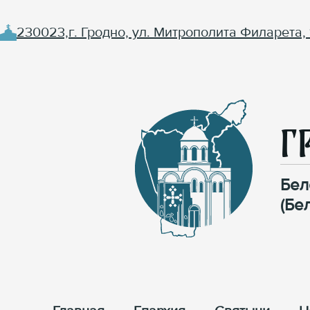
230023,г. Гродно, ул. Митрополита Филарета, 
Г
Бел
(Бе