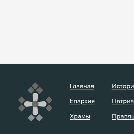
Главная
Истори
Епархия
Патриа
Храмы
Правящ