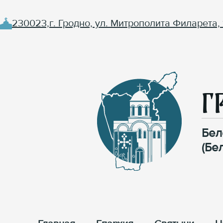
230023,г. Гродно, ул. Митрополита Филарета, 
Г
Бел
(Бе