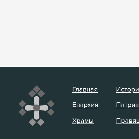
Главная
Истори
Епархия
Патриа
Храмы
Правящ