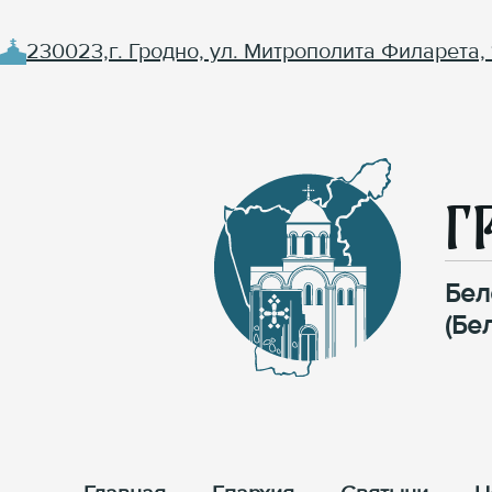
230023,г. Гродно, ул. Митрополита Филарета, 
Г
Бел
(Бе