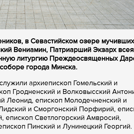
чеников, в Севастийском озере мучивших
кий Вениамин, Патриарший Экзарх всея
енную литургию Преждеосвященных Дар
соборе города Минска.
служили архиепископ Гомельский и
коп Гродненский и Волковысский Антон
ий Леонид, епископ Молодечненский и
Лидский и Сморгонский Порфирий, епис
й, епископ Светлогорский Амвросий,
епископ Пинский и Лунинецкий Георгий.