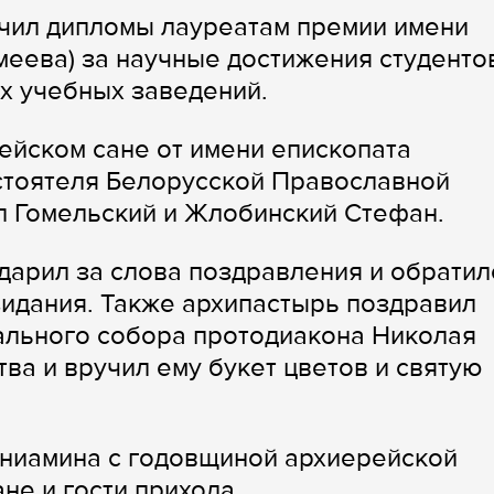
чил дипломы лауреатам премии имени
еева) за научные достижения студенто
х учебных заведений.
рейском сане от имени епископата
стоятеля Белорусской Православной
п Гомельский и Жлобинский Стефан.
арил за слова поздравления и обратил
идания. Также архипастырь поздравил
ального собора протодиакона Николая
ва и вручил ему букет цветов и святую
ниамина с годовщиной архиерейской
не и гости прихода.