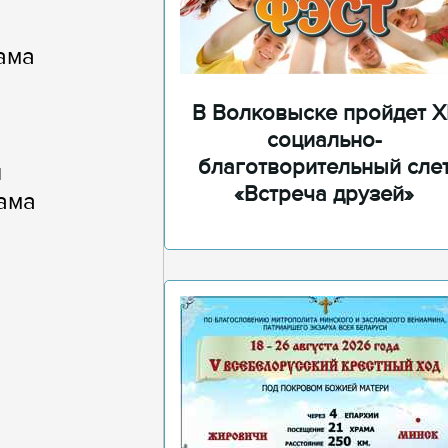
ама
В Волковыске пройдет XI
социально-
благотворительный сле
й
«Встреча друзей»
ама