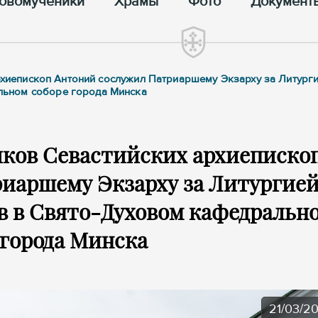
овомученики
Храмы
Фото
Документ
архиепископ Антоний сослужил Патриаршему Экзарху за Литург
льном соборе города Минска
иков Севастийских архиеписко
иаршему Экзарху за Литургие
 в Свято-Духовом кафедральн
 города Минска
21/03/2