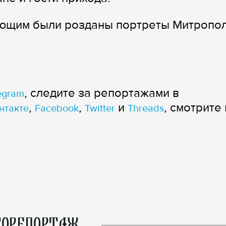
ующим были розданы портреты Митропо
, следите за репортажами в
egram
,
,
и
, смотрите 
нтакте
Facebook
Twitter
Threads
ОРЕПОРТАЖ