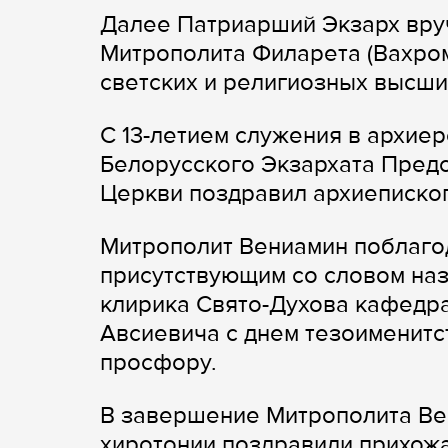
Далее Патриарший Экзарх вру
Митрополита Филарета (Вахром
светских и религиозных высши
С 13-летием служения в архие
Белорусского Экзархата Пред
Церкви поздравил архиеписко
Митрополит Вениамин поблагод
присутствующим со словом наз
клирика Свято-Духова кафедр
Авсиевича с днем тезоименитст
просфору.
В завершение Митрополита Ве
хиротонии поздравили прихожа