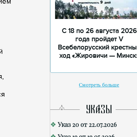
ием
С 18 по 26 августа 2026
года пройдет V
Всебелорусский крестны
й
ход «Жировичи — Минск
я,
Смотреть больше
ся
УКАЗЫ
Указ 20 от 22.07.2026
Указ 19 от 19.05.2026