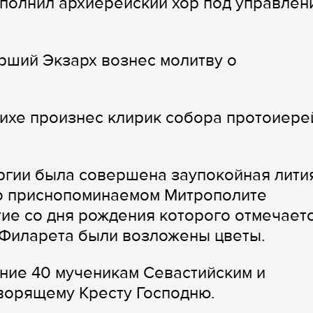
полнил архиерейский хор под управлен
рший Экзарх вознес молитву о
ихе произнес клирик собора протоиере
ргии была совершена заупокойная лити
 о приснопоминаемом Митрополите
тие со дня рождения которого отмечает
и Филарета были возложены цветы.
ние 40 мученикам Севастийским и
ворящему Кресту Господню.