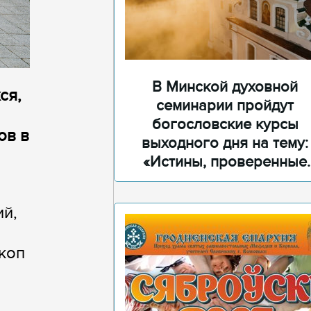
В Минской духовной
ся,
семинарии пройдут
богословские курсы
ов в
выходного дня на тему:
«Истины, проверенные
временем»
ий,
коп