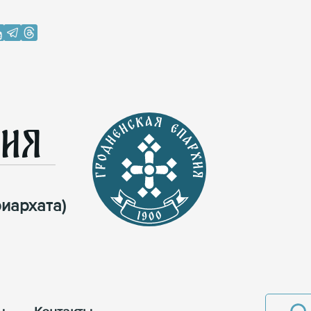
хия
иархата)