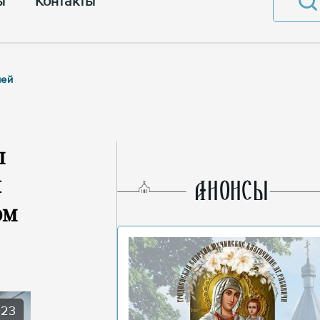
ы
Контакты
ией
п
й
AНОНСЫ
ом
023