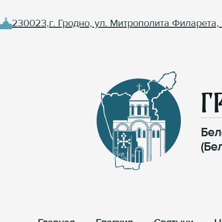
230023,г. Гродно, ул. Митрополита Филарета, 
Г
Бел
(Бе