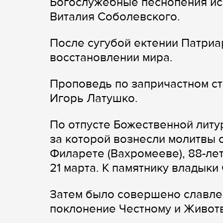
Богослужебные песнопения ис
Виталия Соболевского.
После сугубой ектении Патриа
восстановлении мира.
Проповедь по запричастном ст
Игорь Латушко.
По отпусте Божественной литу
за которой вознесли молитвы
Филарете (Вахромееве), 88-ле
21 марта. К памятнику владык
Затем было совершено славле
поклонение Честному и Живот