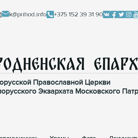
1
k@prihod.info
+375 152 39 31 90
родненская Епар
орусской Православной Церкви
лорусского Экзархата Московского Патр