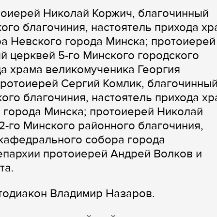
тоиерей Николай Коржич, благочинный
кого благочиния, настоятель прихода хр
а Невского города Минска; протоиерей
й церквей 5-го Минского городского
да храма великомученика Георгия
протоиерей Сергий Комлик, благочинны
кого благочиния, настоятель прихода хр
 города Минска; протоиерей Николай
2-го Минского районного благочиния,
кафедрального собора города
епархии протоиерей Андрей Волков и
та.
тодиакон Владимир Назаров.