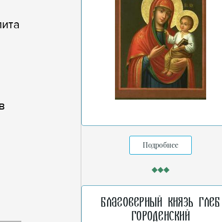
лита
в
Подробнее
Благоверный князь Глеб
Городенский