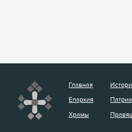
Главная
Истори
Епархия
Патриа
Храмы
Правящ