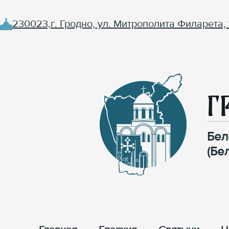
230023,г. Гродно, ул. Митрополита Филарета, 
Г
Бел
(Бе