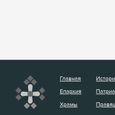
Главная
Истори
Епархия
Патриа
Храмы
Правящ