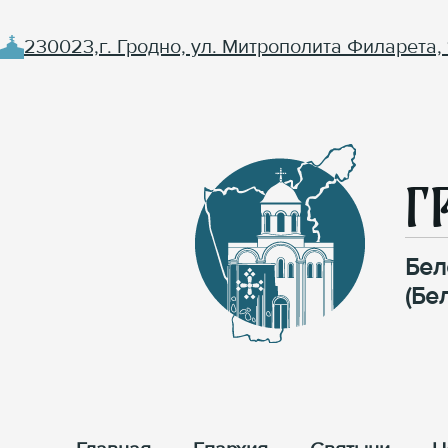
230023,г. Гродно, ул. Митрополита Филарета, 
Г
Бел
(Бе