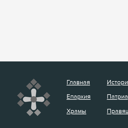
Главная
Истори
Епархия
Патриа
Храмы
Правящ