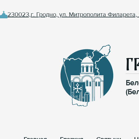
230023,г. Гродно, ул. Митрополита Филарета, 
Г
Бел
(Бе