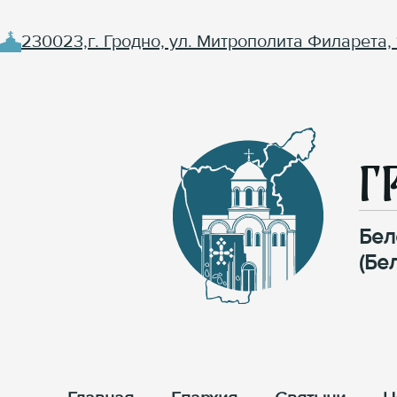
230023,г. Гродно, ул. Митрополита Филарета, 
Г
Бел
(Бе