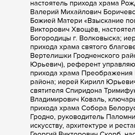
настоятель прихода храма Рож
Валерий Михайлович Боричевск
Божией Матери «Взыскание пог
Викторович Хвощёв, настояте
Богородицы г. Волковыска; ие
прихода храма святого благов
Вертелишки Гродненского райо
Юрьевич), референт управляю
прихода храма Преображения Г
района; иерей Кирилл Юрьевич
святителя Спиридона Тримифун
Владимирович Коваль, ключарь
прихода храма Собора Белорус
Гродно, руководитель Паломни
искусству, архитектуре и рест
Георгий Викторович Скорб, на