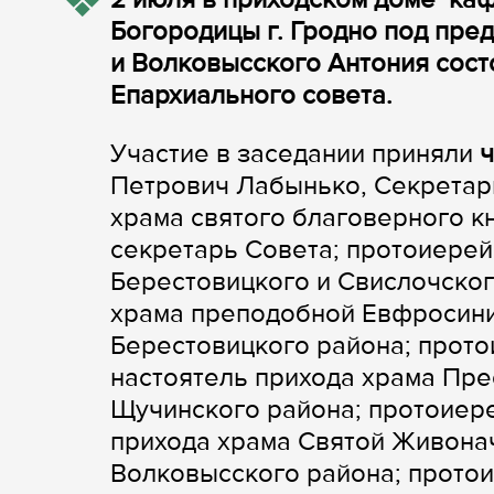
Богородицы г. Гродно под пре
и Волковысского Антония сос
Епархиального совета.
Участие в заседании приняли
ч
Петрович Лабынько, Секретарь
храма святого благоверного к
секретарь Совета; протоиере
Берестовицкого и Свислочског
храма преподобной Евфросини
Берестовицкого района; прото
настоятель прихода храма Пре
Щучинского района; протоиер
прихода храма Святой Живона
Волковысского района; прото