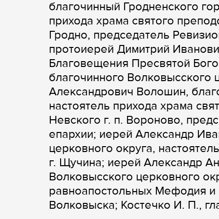
благочинный Гродненского гор
прихода храма святого препод
Гродно, председатель Ревизио
протоиерей Димитрий Иванович
Благовещения Пресвятой Бого
благочинного Волковысского ц
Александрович Волошин, благ
настоятель прихода храма свя
Невского г. п. Вороново, пред
епархии; иерей Александр Ив
церковного округа, настоятел
г. Щучина; иерей Александр А
Волковысского церковного окр
равноапостольных Мефодия и К
Волковыска; Костечко И. П., г