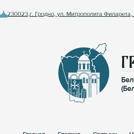
230023,г. Гродно, ул. Митрополита Филарета, 
Г
Бел
(Бе