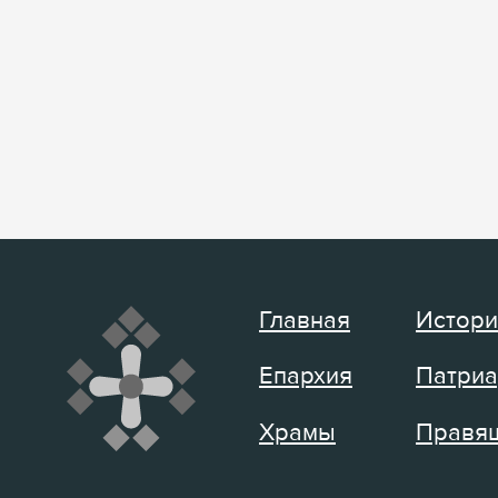
Главная
Истори
Епархия
Патриа
Храмы
Правящ