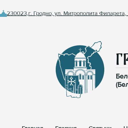
230023,г. Гродно, ул. Митрополита Филарета, 
Г
Бел
(Бе