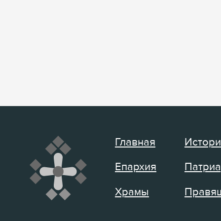
Главная
Истори
Епархия
Патриа
Храмы
Правящ