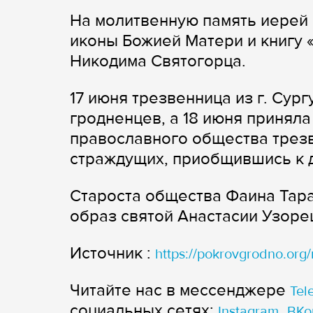
На молитвенную память иерей 
иконы Божией Матери и книгу
Никодима Святогорца.
17 июня трезвенница из г. Сур
гродненцев, а 18 июня приняла
православного общества трезв
страждущих, приобщившись к д
Староста общества Фаина Тар
образ святой Анастасии Узор
Источник :
https://pokrovgrodno.org
Читайте нас в мессенджере
Tel
cоциальных сетях:
,
Instagram
ВКо