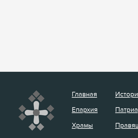
Главная
Истори
Епархия
Патриа
Храмы
Правящ