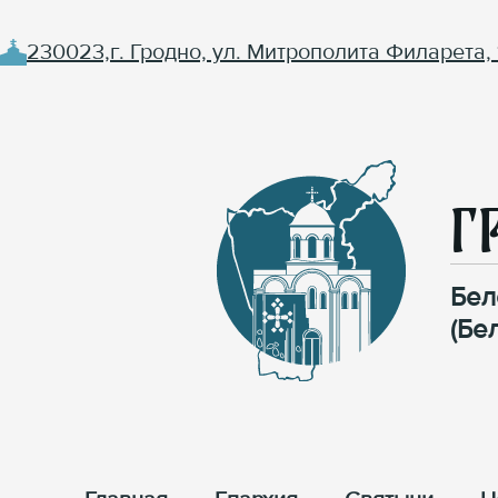
230023,г. Гродно, ул. Митрополита Филарета, 
Г
Бел
(Бе