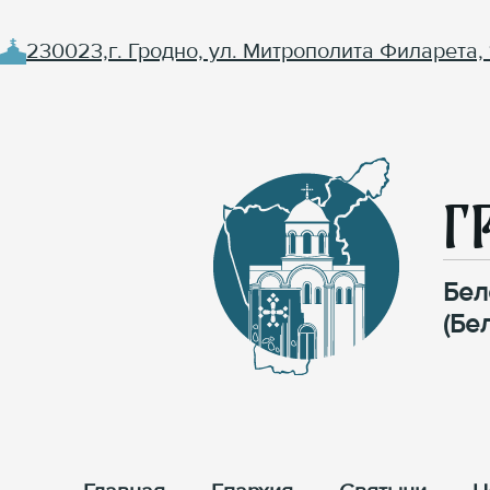
230023,г. Гродно, ул. Митрополита Филарета, 
Г
Бел
(Бе