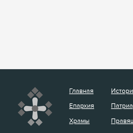
Главная
Истори
Епархия
Патриа
Храмы
Правящ