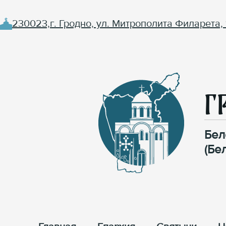
230023,г. Гродно, ул. Митрополита Филарета, 
Г
Бел
(Бе