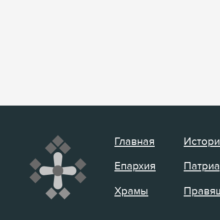
Главная
Истори
Епархия
Патриа
Храмы
Правящ