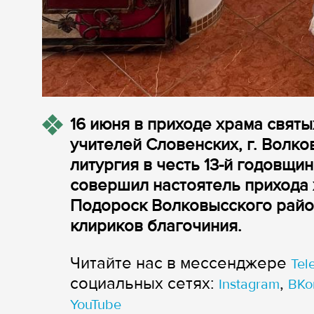
16 июня в приходе храма свят
учителей Словенских, г. Волк
литургия в честь 13-й годовщ
совершил настоятель прихода
Подороск Волковысского райо
клириков благочиния.
Читайте нас в мессенджере
Tel
cоциальных сетях:
,
Instagram
ВКо
YouTube