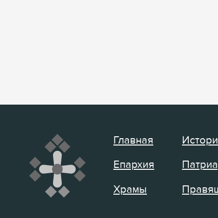
Главная
Истори
Епархия
Патриа
Храмы
Правящ