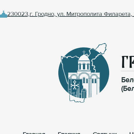
230023,г. Гродно, ул. Митрополита Филарета, 
Г
Бел
(Бе