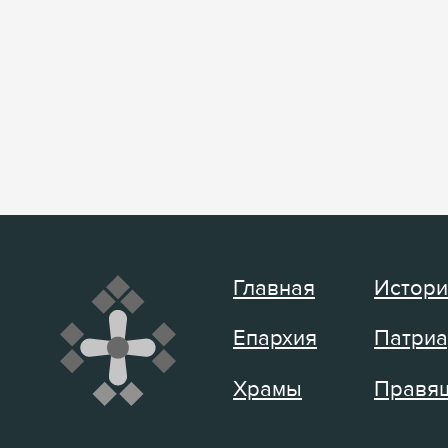
Главная
Истори
Епархия
Патриа
Храмы
Правящ