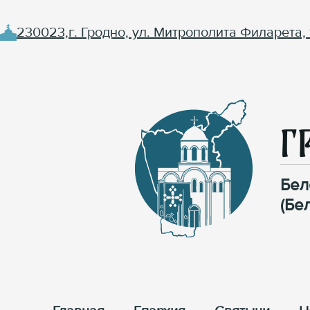
230023,г. Гродно, ул. Митрополита Филарета, 
Г
Бел
(Бе