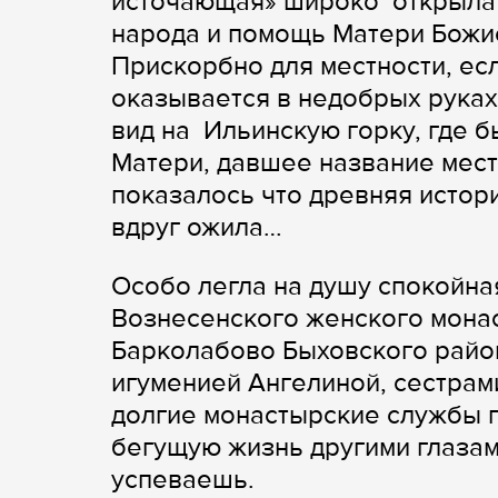
источающая» широко открыла 
народа и помощь Матери Божие
Прискорбно для местности, ес
оказывается в недобрых руках
вид на Ильинскую горку, где
Матери, давшее название мест
показалось что древняя истор
вдруг ожила…
Особо легла на душу спокойна
Вознесенского женского монас
Барколабово Быховского райо
игуменией Ангелиной, сестрам
долгие монастырские службы п
бегущую жизнь другими глазам
успеваешь.