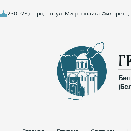
230023,г. Гродно, ул. Митрополита Филарета, 
Г
Бел
(Бе