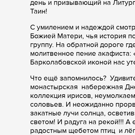
день и призывающий на Литург
Таин!
С умилением и надеждой смот
Божией Матери, чья история по
группу. На обратной дороге гд
молитвенное пение акафиста: 
Барколабовской иконой нас у
Что ещё запомнилось? Удивит
монастырская набережная Дне
коллекция ирисов, неумолкаем
соловьев. И неожиданно прор
закатные лучи солнца, освет
светом! И радуга на рекой!!! 
радостным щебетом птиц и лё