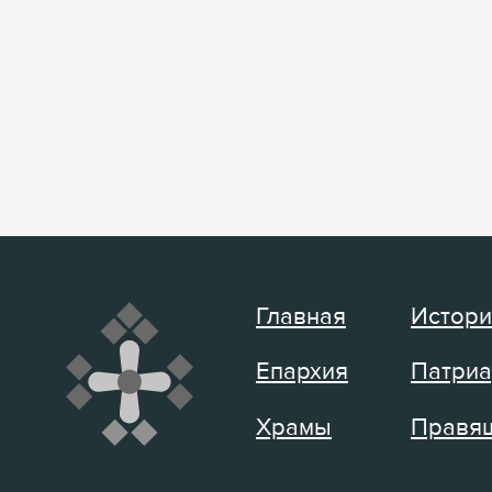
Главная
Истори
Епархия
Патриа
Храмы
Правящ