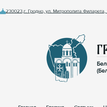
230023,г. Гродно, ул. Митрополита Филарета, 
Г
Бел
(Бе