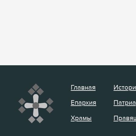
Главная
Истори
Епархия
Патриа
Храмы
Правящ