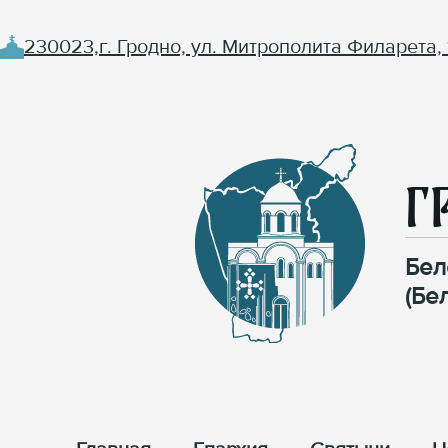
230023,г. Гродно, ул. Митрополита Филарета, 
Г
Бел
(Бе