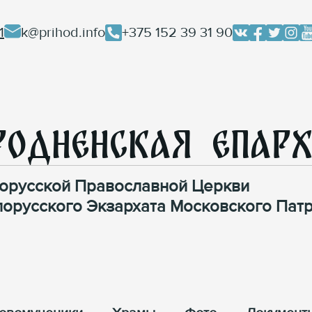
1
k@prihod.info
+375 152 39 31 90
родненская Епар
орусской Православной Церкви
лорусского Экзархата Московского Патр