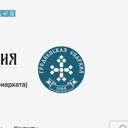
хия
иархата)