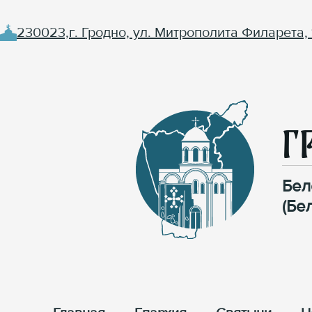
230023,г. Гродно, ул. Митрополита Филарета, 
Г
Бел
(Бе