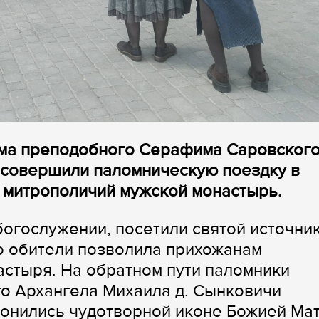
ма преподобного Серафима Саровского 
 совершили паломническую поездку в
 митрополичий мужской монастырь.
богослужении, посетили святой источник
о обители позволила прихожанам
астыря. На обратном пути паломники
го Архангела Михаила д. Сынковичи
лонились чудотворной иконе Божией Ма