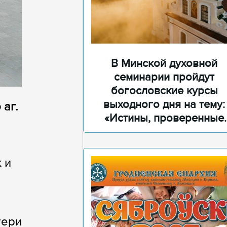
В Минской духовной
семинарии пройдут
богословские курсы
выходного дня на тему:
аг.
«Истины, проверенные
временем»
 и
тери