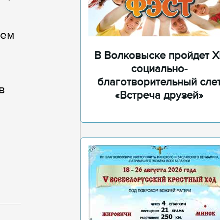
рем
В Волковыске пройдет XI
социально-
благотворительный сле
в
«Встреча друзей»