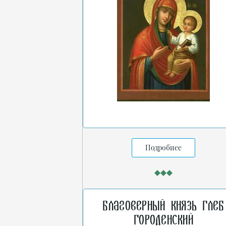
Подробнее
Благоверный князь Глеб
Городенский