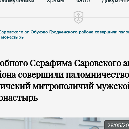
овомученики
Храмы
Фото
Документ
аровского аг. Обухово Гродненского района совершили пало
й монастырь
обного Серафима Саровского аг
йона совершили паломничество
вичский митрополичий мужско
онастырь
28/05/2