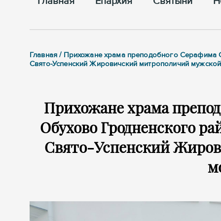
Главная
Епархия
Cвятыни
Н
Главная / Прихожане храма преподобного Серафима С
Свято-Успенский Жировичский митрополичий мужско
Прихожане храма препод
Обухово Гродненского ра
Свято-Успенский Жиро
м