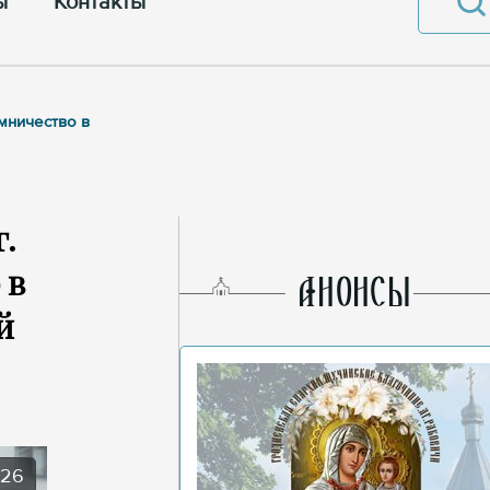
ы
Контакты
мничество в
.
 в
AНОНСЫ
й
026