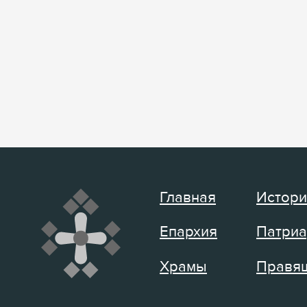
Главная
Истори
Епархия
Патриа
Храмы
Правящ