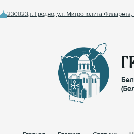
230023,г. Гродно, ул. Митрополита Филарета, 
Г
Бел
(Бе