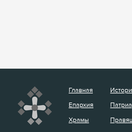
Главная
Истори
Епархия
Патриа
Храмы
Правящ