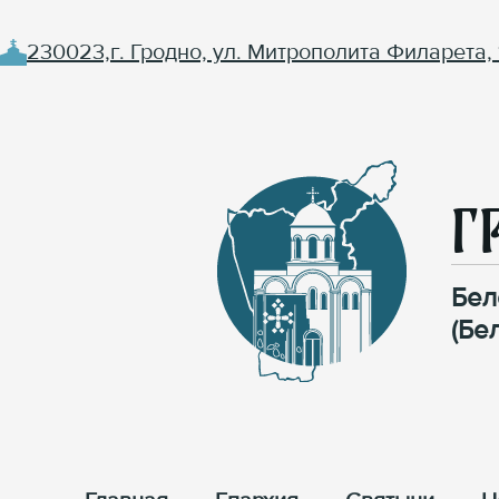
230023,г. Гродно, ул. Митрополита Филарета, 
Г
Бел
(Бе