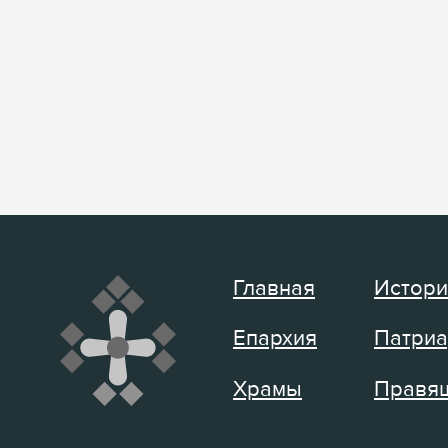
Главная
Истори
Епархия
Патриа
Храмы
Правящ