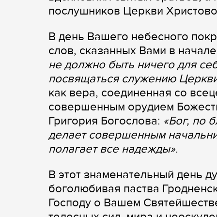
послушников Церкви Христово
В день Вашего небесного покр
слов, сказанных Вами в начал
не должно быть ничего для себ
посвящаться служению Церкв
как вера, соединенная со все
совершенным орудием Божеств
Григория Богослова:
«Бог, по 
делает совершенным начальник
полагает все надежды»
.
В этот знаменательный день д
боголюбивая паства Гродненск
Господу о Вашем Святейшеств
телесных сил, мира и неоску