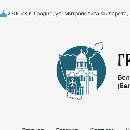
230023,г. Гродно, ул. Митрополита Филарета, 
Г
Бел
(Бе