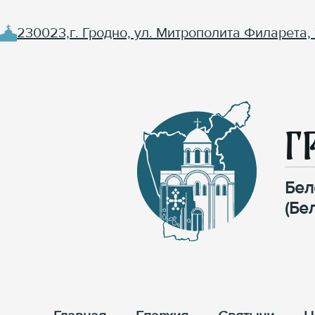
230023,г. Гродно, ул. Митрополита Филарета, 
Г
Бел
(Бе