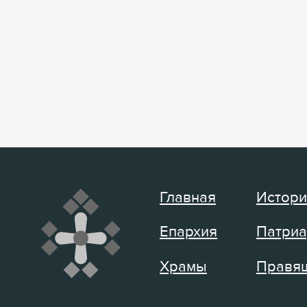
Главная
Истори
Епархия
Патриа
Храмы
Правящ