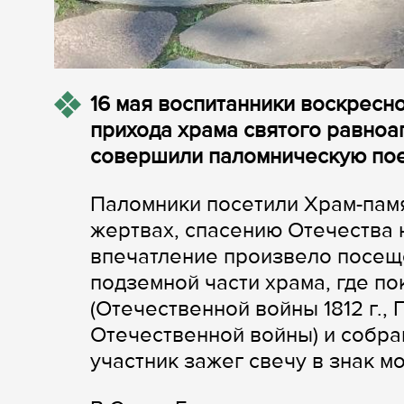
16 мая воспитанники воскресн
прихода храма святого равноа
совершили паломническую поез
Паломники посетили Храм-памят
жертвах, спасению Отечества 
впечатление произвело посещ
подземной части храма, где по
(Отечественной войны 1812 г.,
Отечественной войны) и собра
участник зажег свечу в знак м