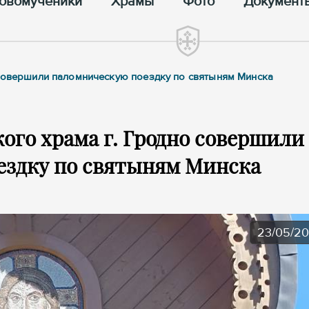
овомученики
Храмы
Фото
Документ
 совершили паломническую поездку по святыням Минска
го храма г. Гродно совершили
ездку по святыням Минска
23/05/2