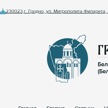
230023,г. Гродно, ул. Митрополита Филарета, 
Г
Бел
(Бе