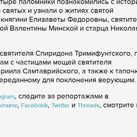
тыре паломники познакомились с истор
святых и узнали о житиях святой
княгини Елизаветы Федоровны, святит
ой Валентины Минской и старца Никола
святителя Спиридона Тримифунтского, 
ам с частицами мощей святителя
риила Самтаврийского, а также к тапочк
переданному для поклонения верующим.
, следите за репортажами в
egram
,
,
и
, смотрите 
нтакте
Facebook
Twitter
Threads