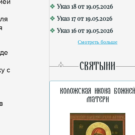
ией
Указ 18 от 19.05.2026
Указ 17 от 19.05.2026
еля
я
Указ 16 от 19.05.2026
Смотреть больше
где
СВЯТЫНИ
у с
Коложская икона Божие
Матери
в