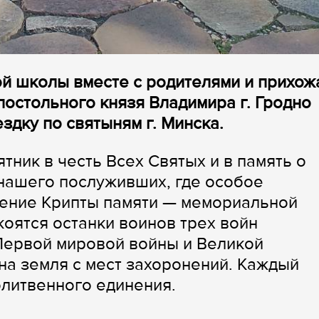
ой школы вместе с родителями и прихож
постольного князя Владимира г. Гродно
дку по святыням г. Минска.
ник в честь Всех Святых и в память о
нашего послуживших, где особое
ение Крипты памяти — мемориальной
коятся останки воинов трех войн
 Первой мировой войны и Великой
на земля с мест захоронений. Каждый
олитвенного единения.