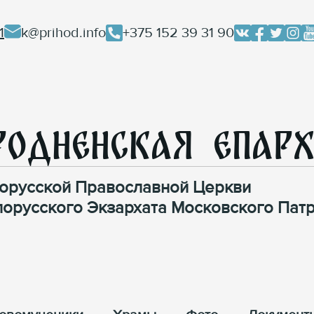
1
k@prihod.info
+375 152 39 31 90
родненская Епар
орусской Православной Церкви
лорусского Экзархата Московского Патр