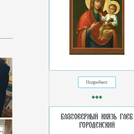
Подробнее
Благоверный князь Глеб
Городенский