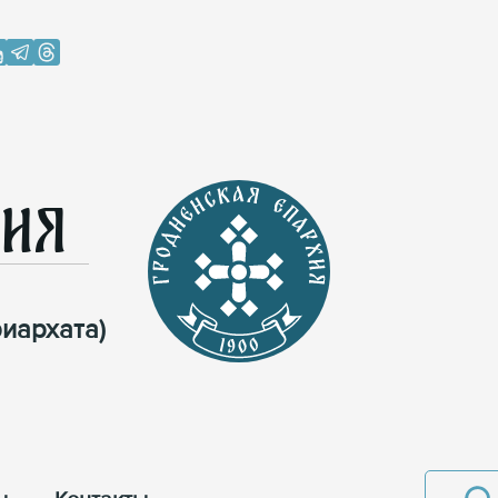
хия
иархата)