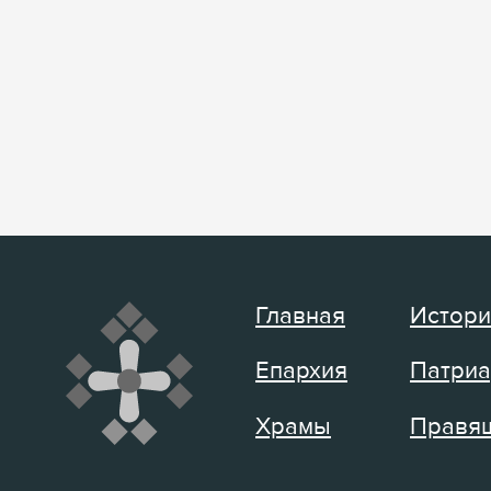
Главная
Истори
Епархия
Патриа
Храмы
Правящ