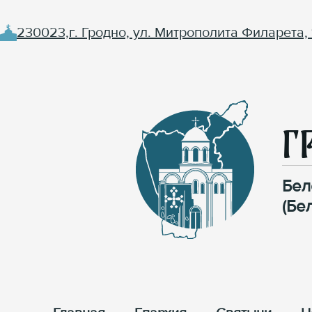
230023,г. Гродно, ул. Митрополита Филарета, 
Г
Бел
(Бе