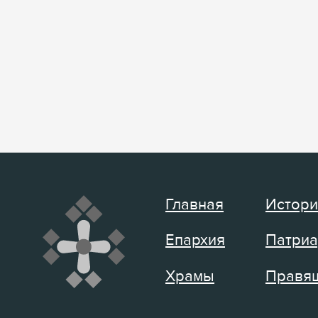
Главная
Истори
Епархия
Патриа
Храмы
Правящ