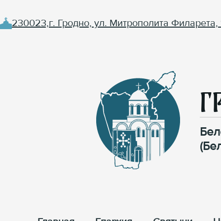
230023,г. Гродно, ул. Митрополита Филарета, 
Г
Бел
(Бе