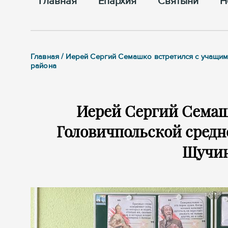
Главная
Епархия
Cвятыни
Н
Главная / Иерей Сергий Семашко встретился с учащи
района
Иерей Сергий Семаш
Головичпольской средн
Щучин