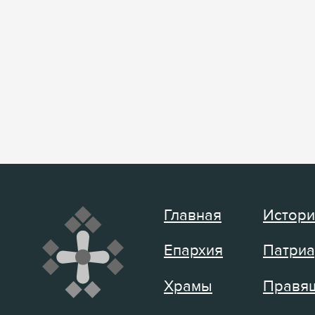
Главная
Истори
Епархия
Патриа
Храмы
Правящ