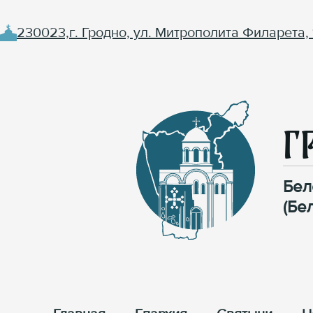
230023,г. Гродно, ул. Митрополита Филарета, 
Г
Бел
(Бе