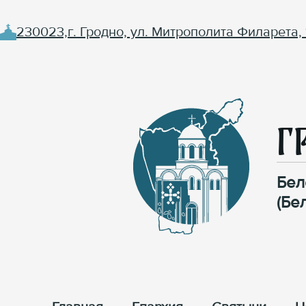
230023,г. Гродно, ул. Митрополита Филарета, 
Г
Бел
(Бе