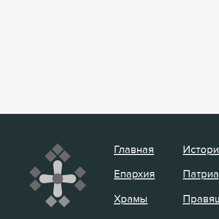
Главная
Истори
Епархия
Патриа
Храмы
Правящ