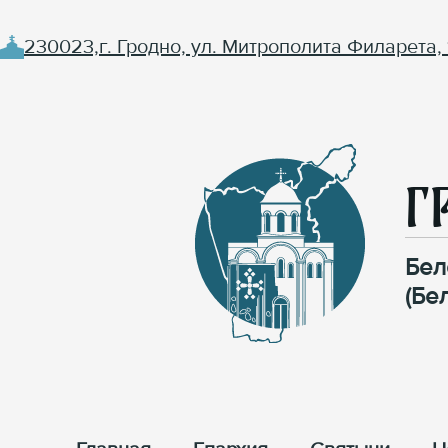
230023,г. Гродно, ул. Митрополита Филарета, 
Г
Бел
(Бе