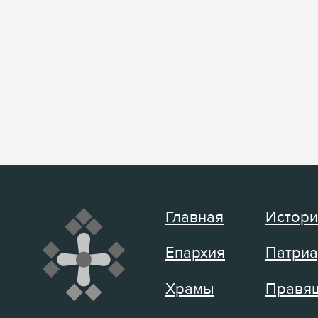
Главная
Истори
Епархия
Патриа
Храмы
Правящ